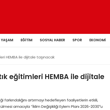
YAŞAM
EĞITIM
SOSYAL HABER
SPOR
EKONOMI
imleri HEMBA ile dijitale taşınacak
atık eğitimleri HEMBA ile dijitale
iği farkındalığını artırmayı hedefleyen faaliyetlerin etkili,
ürütülmesi amacıyla “İklim Değişikliği Eylem Planı 2026-2030″u