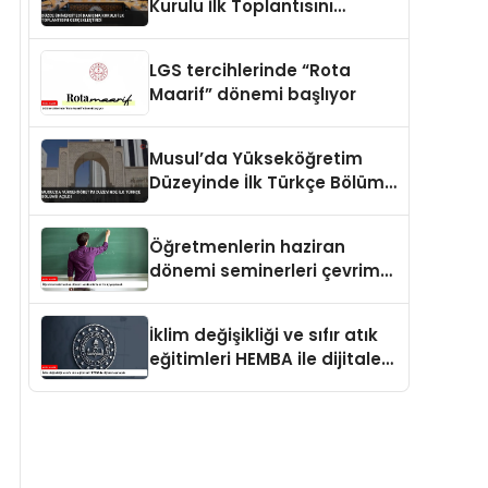
Kurulu İlk Toplantısını
Gerçekleştirdi
LGS tercihlerinde “Rota
Maarif” dönemi başlıyor
Musul’da Yükseköğretim
Düzeyinde İlk Türkçe Bölümü
Açıldı
Öğretmenlerin haziran
dönemi seminerleri çevrim
içi yapılacak
İklim değişikliği ve sıfır atık
eğitimleri HEMBA ile dijitale
taşınacak