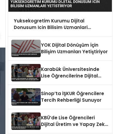
Yuksekogretim Kurumu Dijital
Donusum Icin Bilisim Uzmanlari
Yetistiriyor
YOK Dijital Dönüşüm İçin
Bilişim Uzmanları Yetiştiriyor
Karabük Üniversitesinde
Lise Öğrencilerine Dijital
Üretim ve Yapay Zeka
Eğitimi Veriliyor
Sinop’ta İŞKUR Öğrencilere
Tercih Rehberliği Sunuyor
KBÜ’de Lise Öğrencileri
Dijital Üretim ve Yapay Zeka
Eğitimiyle Buluştu