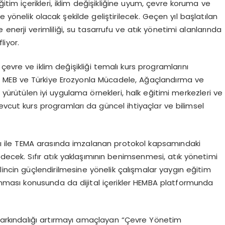
itim içerikleri, iklim değişikliğine uyum, çevre koruma ve
ine yönelik olacak şekilde geliştirilecek. Geçen yıl başlatılan
e enerji verimliliği, su tasarrufu ve atık yönetimi alanlarında
liyor.
çevre ve iklim değişikliği temalı kurs programlarını
ca, MEB ve Türkiye Erozyonla Mücadele, Ağaçlandırma ve
 yürütülen iyi uygulama örnekleri, halk eğitimi merkezleri ve
evcut kurs programları da güncel ihtiyaçlar ve bilimsel
nlığı ile TEMA arasında imzalanan protokol kapsamındaki
edecek. Sıfır atık yaklaşımının benimsenmesi, atık yönetimi
lincin güçlendirilmesine yönelik çalışmalar yaygın eğitim
unması konusunda da dijital içerikler HEMBA platformunda
 farkındalığı artırmayı amaçlayan “Çevre Yönetim