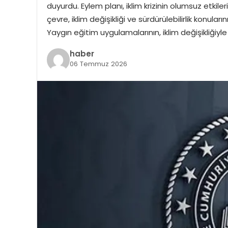
duyurdu. Eylem planı, iklim krizinin olumsuz etk
çevre, iklim değişikliği ve sürdürülebilirlik konula
Yaygın eğitim uygulamalarının, iklim değişikliği
haber
06 Temmuz 2026