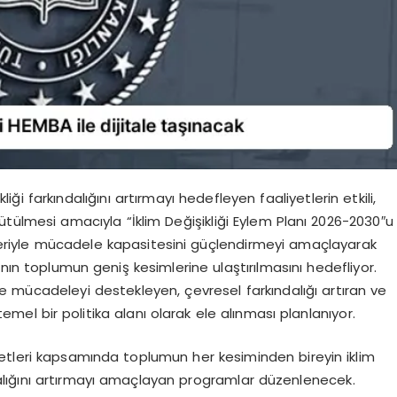
kliği farkındalığını artırmayı hedefleyen faaliyetlerin etkili,
 yürütülmesi amacıyla “İklim Değişikliği Eylem Planı 2026-2030″u
kileriyle mücadele kapasitesini güçlendirmeyi amaçlayarak
arının toplumun geniş kesimlerine ulaştırılmasını hedefliyor.
yle mücadeleyi destekleyen, çevresel farkındalığı artıran ve
temel bir politika alanı olarak ele alınması planlanıyor.
etleri kapsamında toplumun her kesiminden bireyin iklim
ndalığını artırmayı amaçlayan programlar düzenlenecek.