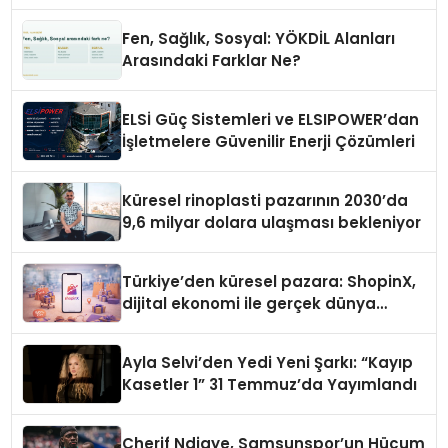
Fen, Sağlık, Sosyal: YÖKDİL Alanları
Arasındaki Farklar Ne?
ELSİ Güç Sistemleri ve ELSIPOWER’dan
İşletmelere Güvenilir Enerji Çözümleri
Küresel rinoplasti pazarının 2030’da
9,6 milyar dolara ulaşması bekleniyor
Türkiye’den küresel pazara: ShopinX,
dijital ekonomi ile gerçek dünya
alışverişini bir araya getirmeyi
hedefliyor
Ayla Selvi’den Yedi Yeni Şarkı: “Kayıp
Kasetler 1” 31 Temmuz’da Yayımlandı
Cherif Ndiaye, Samsunspor’un Hücum