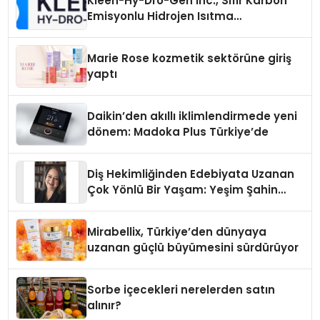
Kleen-Hy-Dro-Gen Inc., Sıfır Karbon
Emisyonlu Hidrojen Isıtma
Teknolojisinde ISO ve TSSA
Düzenleyici Onaylarını Aldı
Marie Rose kozmetik sektörüne giriş
yaptı
Daikin’den akıllı iklimlendirmede yeni
dönem: Madoka Plus Türkiye’de
Diş Hekimliğinden Edebiyata Uzanan
Çok Yönlü Bir Yaşam: Yeşim Şahin
Yaman
Mirabellix, Türkiye’den dünyaya
uzanan güçlü büyümesini sürdürüyor
Sorbe içecekleri nerelerden satın
alınır?