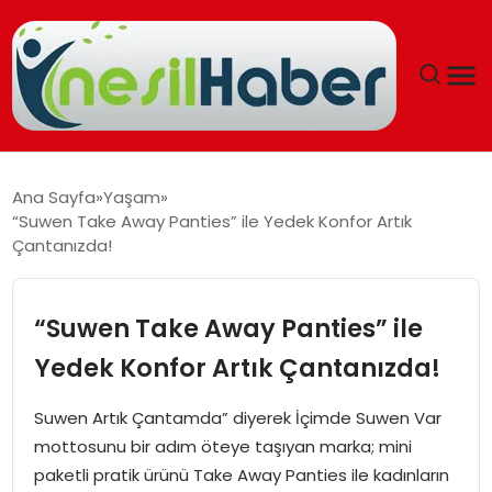
ANASAYFA
Ana Sayfa
Yaşam
“Suwen Take Away Panties” ile Yedek Konfor Artık
GÜNCEL
Çantanızda!
YAŞAM
“Suwen Take Away Panties” ile
EĞITIM
Yedek Konfor Artık Çantanızda!
SOSYAL HABER
Suwen Artık Çantamda” diyerek İçimde Suwen Var
mottosunu bir adım öteye taşıyan marka; mini
SPOR
paketli pratik ürünü Take Away Panties ile kadınların