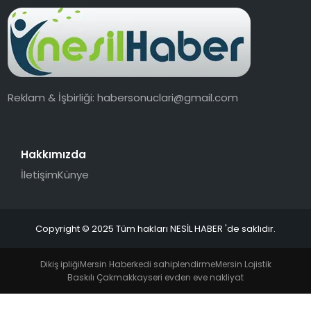
EKONOMI
MAGAZIN
TEKNOLOJI
Reklam & İşbirliği:
habersonuclari@gmail.com
Hakkımızda
İletişim
Künye
Copyright © 2025 Tüm hakları NESİL HABER 'de saklıdır.
Dikiş ipliği
Mersin Haber
kedi sahiplendirme
Mersin Lojistik
Baskılı Çakmak
kayseri evden eve nakliyat