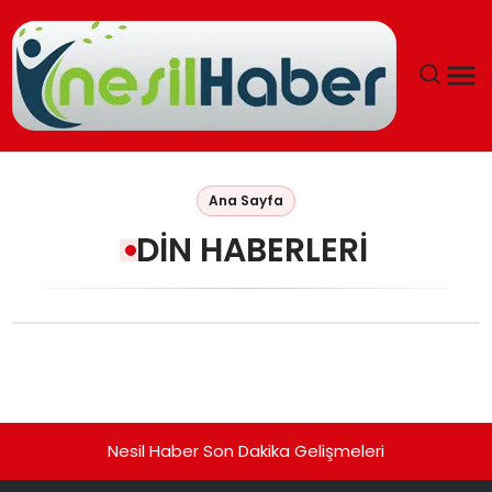
ANASAYFA
Ana Sayfa
GÜNCEL
DIN HABERLERI
YAŞAM
EĞITIM
SOSYAL HABER
Nesil Haber Son Dakika Gelişmeleri
SPOR