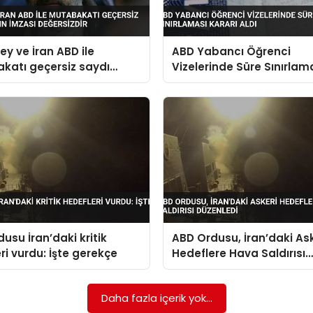
 ve İran ABD ile
ABD Yabancı Öğrenci
katı geçersiz saydı
Vizelerinde Süre Sınırlam
n imzası değersizdir
Kararı Aldı
usu İran’daki kritik
ABD Ordusu, İran’daki Ask
ri vurdu: İşte gerekçe
Hedeflere Hava Saldırısı
Düzenledi
Daha fazla içerik yok...