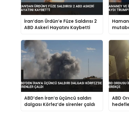
İran’dan Ürdün’e Füze Saldırısı 2
Hamaney
ABD Askeri Hayatını Kaybetti
mutaba
Trump’ı
ABD’den İran’a üçüncü saldırı
ABD Ord
dalgası Körfez’de sirenler çaldı
hedefle