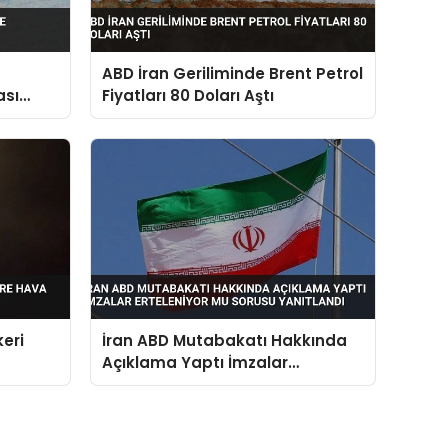
ABD İran Geriliminde Brent Petrol
ası
Fiyatları 80 Doları Aştı
eri
İran ABD Mutabakatı Hakkında
Açıklama Yaptı İmzalar
Erteleniyor Mu Sorusu Yanıtlandı