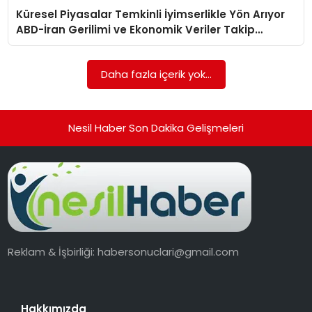
Küresel Piyasalar Temkinli İyimserlikle Yön Arıyor
EKONOMI
ABD-İran Gerilimi ve Ekonomik Veriler Takip
Ediliyor
MAGAZIN
Daha fazla içerik yok...
TEKNOLOJI
Nesil Haber Son Dakika Gelişmeleri
Reklam & İşbirliği:
habersonuclari@gmail.com
Hakkımızda