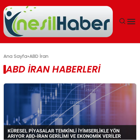
ANASAYFA
Ana Sayfa
ABD İran
ABD İRAN HABERLERI
GÜNCEL
YAŞAM
EĞITIM
SOSYAL HABER
SPOR