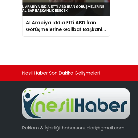
Al Arabiya İddia Etti ABD İran
Görüşmelerine Galibaf Başkanlık
Edecek
Nesil Haber Son Dakika Gelişmeleri
Reklam & İşbirliği:
habersonuclari@gmail.com