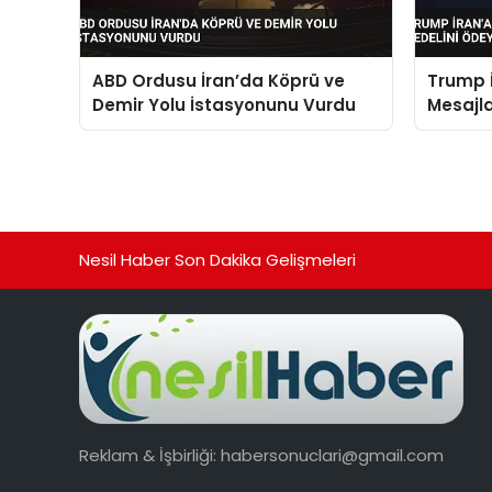
ABD Ordusu İran’da Köprü ve
Trump İ
Demir Yolu İstasyonunu Vurdu
Mesajla
Ödeyec
Nesil Haber Son Dakika Gelişmeleri
Reklam & İşbirliği:
habersonuclari@gmail.com