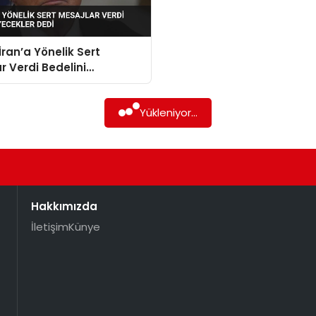
ran’a Yönelik Sert
r Verdi Bedelini
ekler Dedi
Yükleniyor...
Hakkımızda
İletişim
Künye