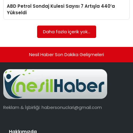
ABD Petrol Sondaj Kulesi Sayısı 7 Artışla 440’a
EKONOMI
Yükseldi
MAGAZIN
Daha fazla içerik yok...
TEKNOLOJI
Nesil Haber Son Dakika Gelişmeleri
Reklam & İşbirliği:
habersonuclari@gmail.com
Hakkımızda