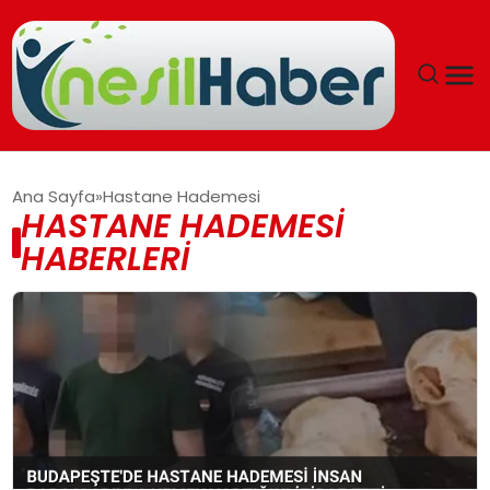
ANASAYFA
Ana Sayfa
Hastane Hademesi
HASTANE HADEMESI
GÜNCEL
HABERLERI
YAŞAM
EĞITIM
SOSYAL HABER
SPOR