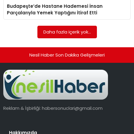
Budapeşte’de Hastane Hademesi İnsan
EKONOMI
Parçalarıyla Yemek Yaptığını İtiraf Etti
MAGAZIN
Daha fazla içerik yok...
TEKNOLOJI
Nesil Haber Son Dakika Gelişmeleri
Reklam & İşbirliği:
habersonuclari@gmail.com
Hakkımızda