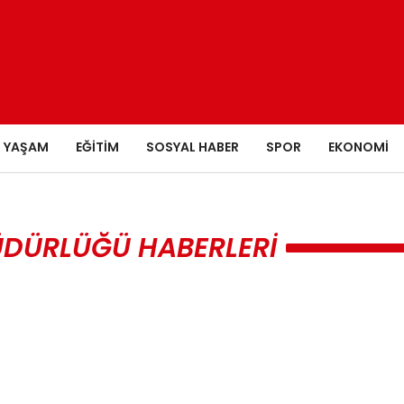
YAŞAM
EĞITIM
SOSYAL HABER
SPOR
EKONOMI
ÜDÜRLÜĞÜ HABERLERI