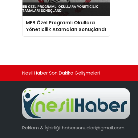
MEB Özel Programlı Okullara
Yöneticilik Atamaları Sonuçlandı
Nesil Haber Son Dakika Gelişmeleri
Reklam & İşbirliği:
habersonuclari@gmail.com