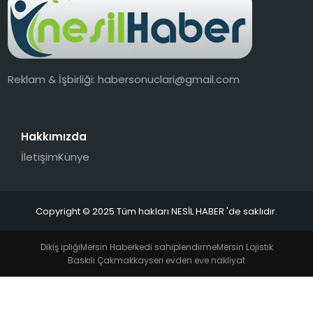
EKONOMI
MAGAZIN
Reklam & İşbirliği:
habersonuclari@gmail.com
TEKNOLOJI
Hakkımızda
İletişim
Künye
Copyright © 2025 Tüm hakları NESİL HABER 'de saklıdır.
Dikiş ipliği
Mersin Haber
kedi sahiplendirme
Mersin Lojistik
Baskılı Çakmak
kayseri evden eve nakliyat