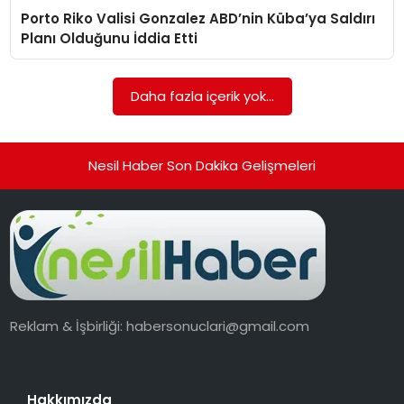
Porto Riko Valisi Gonzalez ABD’nin Küba’ya Saldırı
EKONOMI
Planı Olduğunu İddia Etti
MAGAZIN
Daha fazla içerik yok...
TEKNOLOJI
Nesil Haber Son Dakika Gelişmeleri
Reklam & İşbirliği:
habersonuclari@gmail.com
Hakkımızda