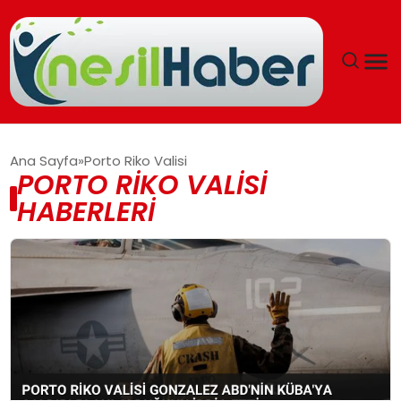
ANASAYFA
Ana Sayfa
Porto Riko Valisi
PORTO RIKO VALISI
GÜNCEL
HABERLERI
YAŞAM
EĞITIM
SOSYAL HABER
SPOR