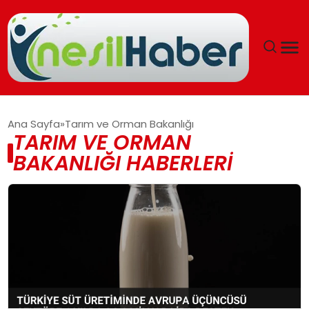
ANASAYFA
Ana Sayfa
Tarım ve Orman Bakanlığı
TARIM VE ORMAN
GÜNCEL
BAKANLIĞI HABERLERI
YAŞAM
EĞITIM
SOSYAL HABER
SPOR