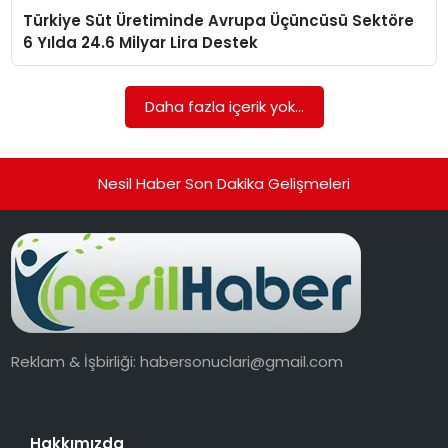
Türkiye Süt Üretiminde Avrupa Üçüncüsü Sektöre
EKONOMI
6 Yılda 24.6 Milyar Lira Destek
MAGAZIN
Daha fazla içerik yok...
TEKNOLOJI
Nesil Haber Son Dakika Gelişmeleri
Reklam & İşbirliği:
habersonuclari@gmail.com
Hakkımızda