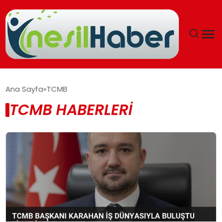
ANASAYFA
Ana Sayfa
TCMB
TCMB HABERLERI
GÜNCEL
YAŞAM
EĞITIM
SOSYAL HABER
SPOR