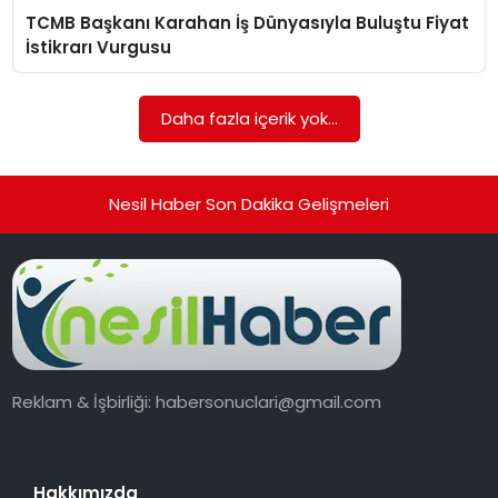
TCMB Başkanı Karahan İş Dünyasıyla Buluştu Fiyat
EKONOMI
İstikrarı Vurgusu
MAGAZIN
Daha fazla içerik yok...
TEKNOLOJI
Nesil Haber Son Dakika Gelişmeleri
Reklam & İşbirliği:
habersonuclari@gmail.com
Hakkımızda