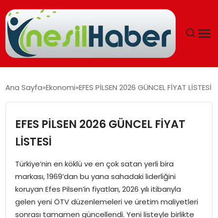
ANASAYFA
Ana Sayfa
Ekonomi
EFES PİLSEN 2026 GÜNCEL FİYAT LİSTESİ
GÜNCEL
EFES PİLSEN 2026 GÜNCEL FİYAT
YAŞAM
LİSTESİ
EĞITIM
Türkiye’nin en köklü ve en çok satan yerli bira
markası, 1969’dan bu yana sahadaki liderliğini
SOSYAL HABER
koruyan Efes Pilsen’in fiyatları, 2026 yılı itibarıyla
gelen yeni ÖTV düzenlemeleri ve üretim maliyetleri
SPOR
sonrası tamamen güncellendi. Yeni listeyle birlikte