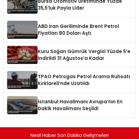
Bursa Otomotiv Üretiminde Yüzde
35,5’luk Payla Lider
ABD İran Geriliminde Brent Petrol
Fiyatları 80 Doları Aştı
Kuru Soğan Gümrük Vergisi Yüzde 5’e
İndirildi 31 Ağustos’a Kadar
TPAO Petrogas Petrol Arama Ruhsatı
Kırklareli’nde Uzatıldı
İstanbul Havalimanı Avrupa’nın En
Dakik Havalimanı Seçildi
Nesil Haber Son Dakika Gelişmeleri