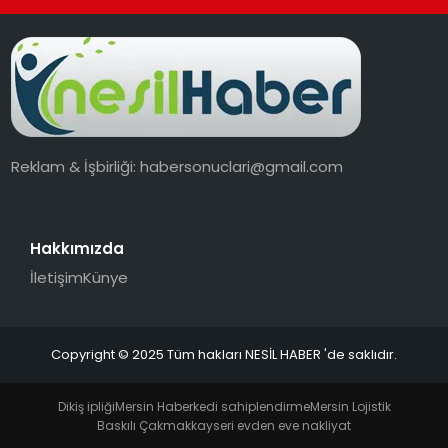
Reklam & İşbirliği:
habersonuclari@gmail.com
Hakkımızda
İletişim
Künye
Copyright © 2025 Tüm hakları NESİL HABER 'de saklıdır.
Dikiş ipliği
Mersin Haber
kedi sahiplendirme
Mersin Lojistik
Baskılı Çakmak
kayseri evden eve nakliyat