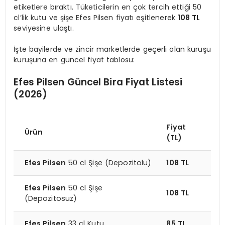
etiketlere bıraktı. Tüketicilerin en çok tercih ettiği 50
cl’lik kutu ve şişe Efes Pilsen fiyatı eşitlenerek
108 TL
seviyesine ulaştı.
İşte bayilerde ve zincir marketlerde geçerli olan kuruşu
kuruşuna en güncel fiyat tablosu:
Efes Pilsen Güncel Bira Fiyat Listesi
(2026)
Fiyat
Ürün
(TL)
Efes Pilsen
50 cl Şişe (Depozitolu)
108 TL
Efes Pilsen
50 cl Şişe
108 TL
(Depozitosuz)
Efes Pilsen
33 cl Kutu
85 TL