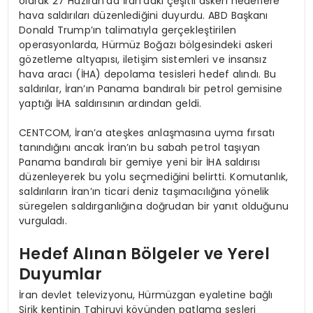
olarak 27 Haziran’da İran’daki çeşitli askeri hedeflere
hava saldırıları düzenlediğini duyurdu. ABD Başkanı
Donald Trump’ın talimatıyla gerçekleştirilen
operasyonlarda, Hürmüz Boğazı bölgesindeki askeri
gözetleme altyapısı, iletişim sistemleri ve insansız
hava aracı (İHA) depolama tesisleri hedef alındı. Bu
saldırılar, İran’ın Panama bandıralı bir petrol gemisine
yaptığı İHA saldırısının ardından geldi.
CENTCOM, İran’a ateşkes anlaşmasına uyma fırsatı
tanındığını ancak İran’ın bu sabah petrol taşıyan
Panama bandıralı bir gemiye yeni bir İHA saldırısı
düzenleyerek bu yolu seçmediğini belirtti. Komutanlık,
saldırıların İran’ın ticari deniz taşımacılığına yönelik
süregelen saldırganlığına doğrudan bir yanıt olduğunu
vurguladı.
Hedef Alınan Bölgeler ve Yerel
Duyumlar
İran devlet televizyonu, Hürmüzgan eyaletine bağlı
Sirik kentinin Tahiruyi köyünden patlama sesleri