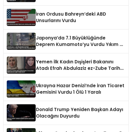
İran Ordusu Bahreyn’deki ABD
Unsurlarını Vurdu
Japonya’da 7.1 Büyüklüğünde
Deprem Kumamoto’yu Vurdu Yıkım ve
Can Kaybı Bildirildi
Yemen İlk Kadın Dışişleri Bakanını
Atadı Efrah Abdulaziz ez-Zube Tarihe
Geçti
Ukrayna Hazar Denizi’nde İran Ticaret
Gemisini Vurdu 1 Ölü 1 Yaralı
Donald Trump Yeniden Başkan Adayı
Olacağını Duyurdu