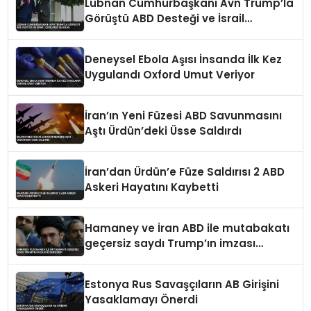
Lübnan Cumhurbaşkanı Avn Trump’la
Görüştü ABD Desteği ve İsrail
Çekilmesi Masada
Deneysel Ebola Aşısı İnsanda İlk Kez
Uygulandı Oxford Umut Veriyor
İran’ın Yeni Füzesi ABD Savunmasını
Aştı Ürdün’deki Üsse Saldırdı
İran’dan Ürdün’e Füze Saldırısı 2 ABD
Askeri Hayatını Kaybetti
Hamaney ve İran ABD ile mutabakatı
geçersiz saydı Trump’ın imzası
değersizdir
Estonya Rus Savaşçıların AB Girişini
Yasaklamayı Önerdi