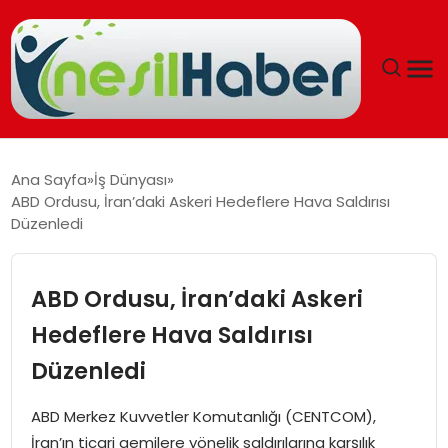
ANASAYFA
Ana Sayfa
İş Dünyası
ABD Ordusu, İran’daki Askeri Hedeflere Hava Saldırısı
GÜNCEL
Düzenledi
YAŞAM
ABD Ordusu, İran’daki Askeri
EĞITIM
Hedeflere Hava Saldırısı
Düzenledi
SOSYAL HABER
ABD Merkez Kuvvetler Komutanlığı (CENTCOM),
SPOR
İran’ın ticari gemilere yönelik saldırılarına karşılık