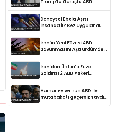
Trump’la Görüştü ABD
Desteği ve İsrail Çekilmesi
Masada
Deneysel Ebola Aşısı
İnsanda İlk Kez Uygulandı
Oxford Umut Veriyor
İran’ın Yeni Füzesi ABD
Savunmasını Aştı Ürdün’deki
Üsse Saldırdı
İran’dan Ürdün’e Füze
Saldırısı 2 ABD Askeri
Hayatını Kaybetti
Hamaney ve İran ABD ile
mutabakatı geçersiz saydı
Trump’ın imzası değersizdir