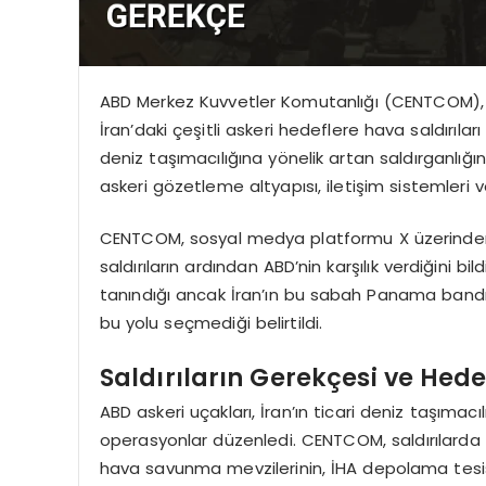
ABD Merkez Kuvvetler Komutanlığı (CENTCOM), 
İran’daki çeşitli askeri hedeflere hava saldırıları
deniz taşımacılığına yönelik artan saldırganlığ
askeri gözetleme altyapısı, iletişim sistemleri 
CENTCOM, sosyal medya platformu X üzerinden y
saldırıların ardından ABD’nin karşılık verdiğini 
tanındığı ancak İran’ın bu sabah Panama bandıral
bu yolu seçmediği belirtildi.
Saldırıların Gerekçesi ve Hede
ABD askeri uçakları, İran’ın ticari deniz taşımacı
operasyonlar düzenledi. CENTCOM, saldırılarda İr
hava savunma mevzilerinin, İHA depolama tesisl