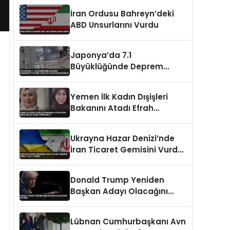
İran Ordusu Bahreyn’deki
ABD Unsurlarını Vurdu
Japonya’da 7.1
Büyüklüğünde Deprem
Kumamoto’yu Vurdu Yıkım
ve Can Kaybı Bildirildi
Yemen İlk Kadın Dışişleri
Bakanını Atadı Efrah
Abdulaziz ez-Zube Tarihe
Geçti
Ukrayna Hazar Denizi’nde
İran Ticaret Gemisini Vurdu 1
Ölü 1 Yaralı
Donald Trump Yeniden
Başkan Adayı Olacağını
Duyurdu
Lübnan Cumhurbaşkanı Avn