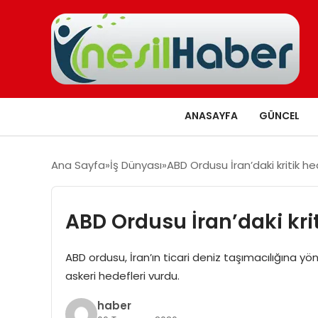
ANASAYFA
GÜNCEL
Ana Sayfa
İş Dünyası
ABD Ordusu İran’daki kritik he
ABD Ordusu İran’daki krit
ABD ordusu, İran’ın ticari deniz taşımacılığına yöne
askeri hedefleri vurdu.
haber