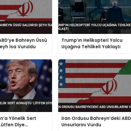
ABD’ye Bahreyn Üssü
Trump’ın Helikopteri Yolcu
Şeyh İsa Vuruldu
Uçağına Tehlikeli Yaklaştı
n’a Yönelik Sert
İran Ordusu Bahreyn’deki AB
Lütfen Diye
Unsurlarını Vurdu