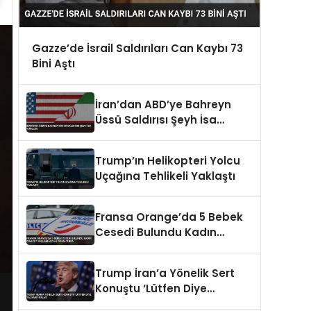
Gazze’de İsrail Saldırıları Can Kaybı 73
Bini Aştı
İran’dan ABD’ye Bahreyn
Üssü Saldırısı Şeyh İsa
Vuruldu
Trump’ın Helikopteri Yolcu
Uçağına Tehlikeli Yaklaştı
Fransa Orange’da 5 Bebek
Cesedi Bulundu Kadın
Cinayet Suçlamasıyla
Gözaltında
Trump İran’a Yönelik Sert
Konuştu ‘Lütfen Diye
Yalvarıyorlar’