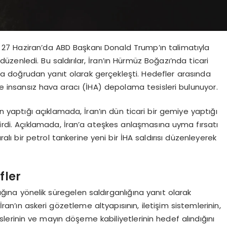
27 Haziran’da ABD Başkanı Donald Trump’ın talimatıyla
 düzenledi. Bu saldırılar, İran’ın Hürmüz Boğazı’nda ticari
ına doğrudan yanıt olarak gerçekleşti. Hedefler arasında
ve insansız hava aracı (İHA) depolama tesisleri bulunuyor.
aptığı açıklamada, İran’ın dün ticari bir gemiye yaptığı
bildirdi. Açıklamada, İran’a ateşkes anlaşmasına uyma fırsatı
ı bir petrol tankerine yeni bir İHA saldırısı düzenleyerek
fler
lığına yönelik süregelen saldırganlığına yanıt olarak
an’ın askeri gözetleme altyapısının, iletişim sistemlerinin,
erinin ve mayın döşeme kabiliyetlerinin hedef alındığını