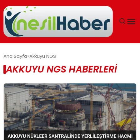
ANASAYFA
Ana Sayfa
Akkuyu NGS
AKKUYU NGS HABERLERI
GÜNCEL
YAŞAM
EĞITIM
SOSYAL HABER
SPOR