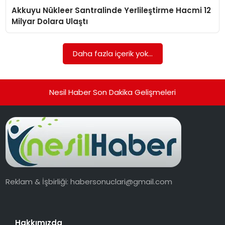
Akkuyu Nükleer Santralinde Yerlileştirme Hacmi 12
EKONOMI
Milyar Dolara Ulaştı
MAGAZIN
Daha fazla içerik yok...
TEKNOLOJI
Nesil Haber Son Dakika Gelişmeleri
Reklam & İşbirliği:
habersonuclari@gmail.com
Hakkımızda