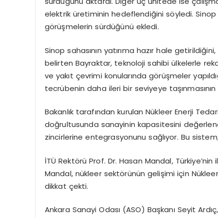
sürdüğünü aktardı. Diğer üç ünitede ise çalışmala
elektrik üretiminin hedeflendiğini söyledi. Sinop
görüşmelerin sürdüğünü ekledi.
Sinop sahasının yatırıma hazır hale getirildiğin
belirten Bayraktar, teknoloji sahibi ülkelerle rek
ve yakıt çevrimi konularında görüşmeler yapıldığ
tecrübenin daha ileri bir seviyeye taşınmasının 
Bakanlık tarafından kurulan Nükleer Enerji Tedari
doğrultusunda sanayinin kapasitesini değerlendi
zincirlerine entegrasyonunu sağlıyor. Bu sistem, 
İTÜ Rektörü Prof. Dr. Hasan Mandal, Türkiye’nin 
Mandal, nükleer sektörünün gelişimi için Nüklee
dikkat çekti.
Ankara Sanayi Odası (ASO) Başkanı Seyit Ardıç, T