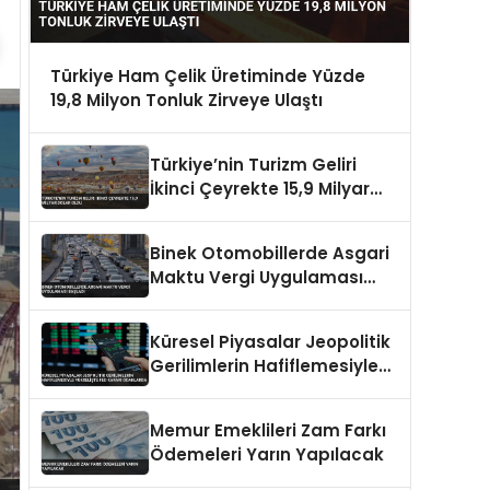
Türkiye Ham Çelik Üretiminde Yüzde
19,8 Milyon Tonluk Zirveye Ulaştı
Türkiye’nin Turizm Geliri
İkinci Çeyrekte 15,9 Milyar
Dolar Oldu
Binek Otomobillerde Asgari
Maktu Vergi Uygulaması
Başladı
Küresel Piyasalar Jeopolitik
Gerilimlerin Hafiflemesiyle
Yükselişte Fed Kararı
Odaklarda
Memur Emeklileri Zam Farkı
Ödemeleri Yarın Yapılacak