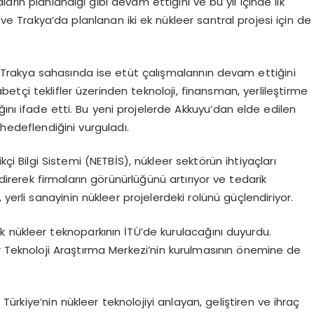
rın planlandığı gibi devam ettiğini ve bu yıl içinde ilk
 ve Trakya’da planlanan iki ek nükleer santral projesi için de
i, Trakya sahasında ise etüt çalışmalarının devam ettiğini
abetçi teklifler üzerinden teknoloji, finansman, yerlileştirme
ını ifade etti. Bu yeni projelerde Akkuyu’dan elde edilen
hedeflendiğini vurguladı.
kçi Bilgi Sistemi (NETBİS), nükleer sektörün ihtiyaçları
rerek firmaların görünürlüğünü artırıyor ve tedarik
yerli sanayinin nükleer projelerdeki rolünü güçlendiriyor.
ilk nükleer teknoparkının İTÜ’de kurulacağını duyurdu.
r Teknoloji Araştırma Merkezi’nin kurulmasının önemine de
ürkiye’nin nükleer teknolojiyi anlayan, geliştiren ve ihraç