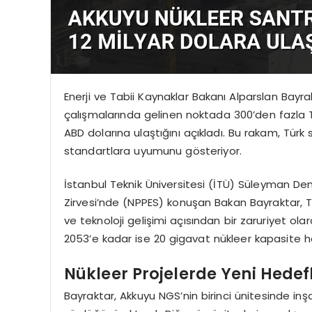
Enerji ve Tabii Kaynaklar Bakanı Alparslan Bayr
çalışmalarında gelinen noktada 300’den fazla Tü
ABD dolarına ulaştığını açıkladı. Bu rakam, Türk s
standartlara uyumunu gösteriyor.
İstanbul Teknik Üniversitesi (İTÜ) Süleyman Dem
Zirvesi’nde (NPPES) konuşan Bakan Bayraktar, Türk
ve teknoloji gelişimi açısından bir zaruriyet ola
2053’e kadar ise 20 gigavat nükleer kapasite hed
Nükleer Projelerde Yeni Hedefl
Bayraktar, Akkuyu NGS’nin birinci ünitesinde i