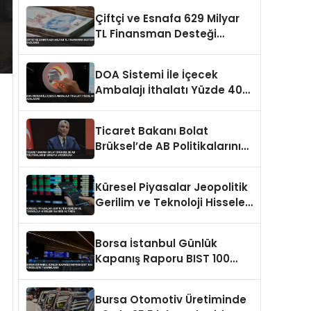
Çiftçi ve Esnafa 629 Milyar
TL Finansman Desteği
Sağlandı
DOA Sistemi İle İçecek
Ambalajı İthalatı Yüzde 40
Azalacak
Ticaret Bakanı Bolat
Brüksel’de AB Politikalarını
Masaya Yatıracak
Küresel Piyasalar Jeopolitik
Gerilim ve Teknoloji Hisseleri
Baskısı Altında
Borsa İstanbul Günlük
Kapanış Raporu BIST 100
Yükselişte Tamamlandı
Bursa Otomotiv Üretiminde