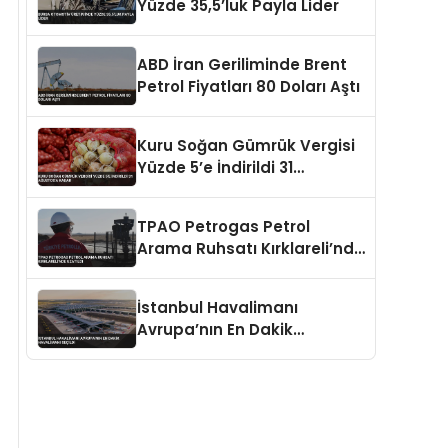
Yüzde 35,5’luk Payla Lider
ABD İran Geriliminde Brent
Petrol Fiyatları 80 Doları Aştı
Kuru Soğan Gümrük Vergisi
Yüzde 5’e İndirildi 31
Ağustos’a Kadar
TPAO Petrogas Petrol
Arama Ruhsatı Kırklareli’nde
Uzatıldı
İstanbul Havalimanı
Avrupa’nın En Dakik
Havalimanı Seçildi