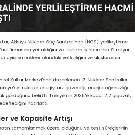
aktar, Akkuyu Nükleer Güç Santrali’nde (NGS) yerlileştirme
rk firmasının yer aldığını ve toplam iş hacminin 12 milyar
anayisinin nükleer alandaki yetkinliğini ve uluslararası
irel Kültür Merkezi’nde düzenlenen 12. Nükleer Santraller
iye’nin nükleer enerjiyi arz güvenliği, enerji bağımsızlığı
rak gördüğünü belirtti. Türkiye’nin 2035’e kadar 7,2 gigavat,
eflediğini hatırlattı.
er ve Kapasite Artışı
nşaatın tamamlanmak üzere olduğunu ve test süreçlerinin